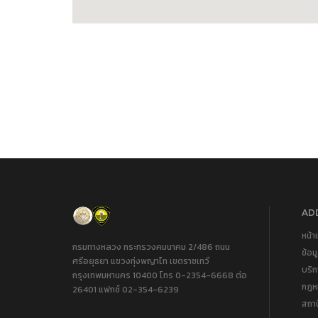
ADD
หน้า
กรมทางหลวง กระทรวงคมนาคม 2/486 ถนน
ข้อม
ศรีอยุธยา แขวงทุ่งพญาไท เขตราชเทวี
บริ
กรุงเทพมหานคร 10400 โทร 0-2354-6668 ต่อ
กฎหม
26401 แฟกซ์ 02-354-6239
สถา