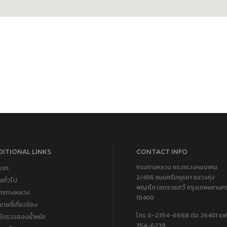
ITIONAL LINKS
CONTACT INFO
กรมทางหลวง กระทรวงคมนาคม
แรก
2/486 ถนนศรีอยุธยา แขวงทุ่ง
ูลทั่วไป
พญาไท เขตราชเทวี กรุงเทพมหานค
การทางหลวง
10400
ายที่เกี่ยวข้อง
โทร 0-2354-6668 ต่อ 26401 แฟ
นีตรวจสอบน้ำหนัก
354-6239