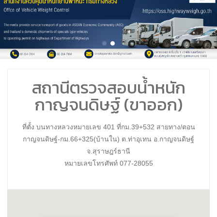
สถานีตรวจสอบน้ำหนัก
กาญจนดิษฐ์ (ขาออก)
ที่ตั้ง บนทางหลวงหมายเลข 401 ที่กม.39+532 สายทาง/ตอน
กาญจนดิษฐ์-กม.66+325(บ้านใน) ต.ท่าอุเทน อ.กาญจนดิษฐ์
จ.สุราษฎร์ธานี
หมายเลขโทรศัพท์ 077-28055