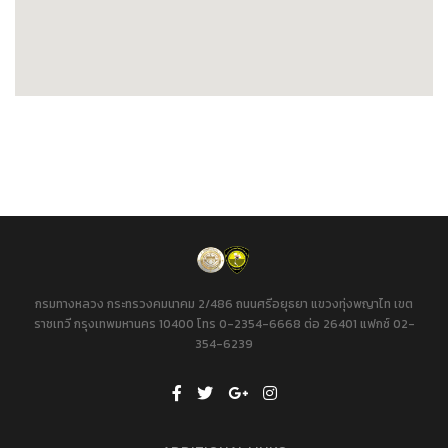
กรมทางหลวง กระทรวงคมนาคม 2/486 ถนนศรีอยุธยา แขวงทุ่งพญาไท เขต
ราชเทวี กรุงเทพมหานคร 10400 โทร 0-2354-6668 ต่อ 26401 แฟกซ์ 02-
354-6239