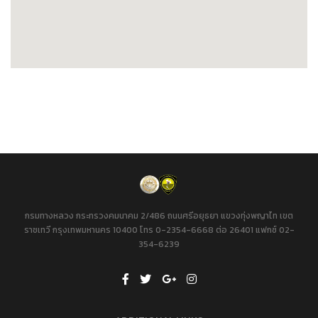
กรมทางหลวง กระทรวงคมนาคม 2/486 ถนนศรีอยุธยา แขวงทุ่งพญาไท เขต
ราชเทวี กรุงเทพมหานคร 10400 โทร 0-2354-6668 ต่อ 26401 แฟกซ์ 02-
354-6239