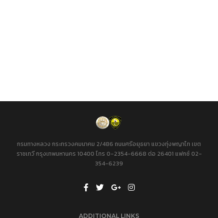
กรมทางหลวง กระทรวงคมนาคม 2/486 ถนนศรีอยุธยา แขวงทุ่งพญาไท เขต
ราชเทวี กรุงเทพมหานคร 10400 โทร 0-2354-6668 ต่อ 26401 แฟกซ์ 02-
354-6239
ADDITIONAL LINKS