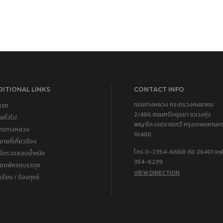
ITIONAL LINKS
CONTACT INFO
กรมทางหลวง กระทรวงคมนาคม
แรก
2/486 ถนนศรีอยุธยา แขวงทุ่ง
ูลทั่วไป
พญาไท เขตราชเทวี กรุงเทพมหานค
การทางหลวง
10400
ายที่เกี่ยวข้อง
โทร 0-2354-6668 ต่อ 26401 แฟ
นีตรวจสอบน้ำหนัก
354-6239
จอดพักรถบรรทุก
VIEW DIRECTION
เรียน / ร้องทุกข์