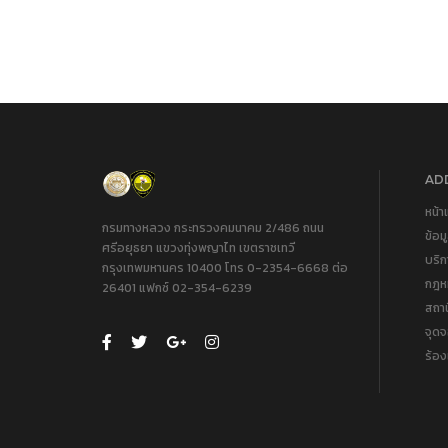
ADD
หน้า
กรมทางหลวง กระทรวงคมนาคม 2/486 ถนน
ข้อม
ศรีอยุธยา แขวงทุ่งพญาไท เขตราชเทวี
บริ
กรุงเทพมหานคร 10400 โทร 0-2354-6668 ต่อ
กฎหม
26401 แฟกซ์ 02-354-6239
สถา
จุด
ร้อง