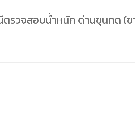
ีตรวจสอบน้ำหนัก ด่านขุนทด (ขา