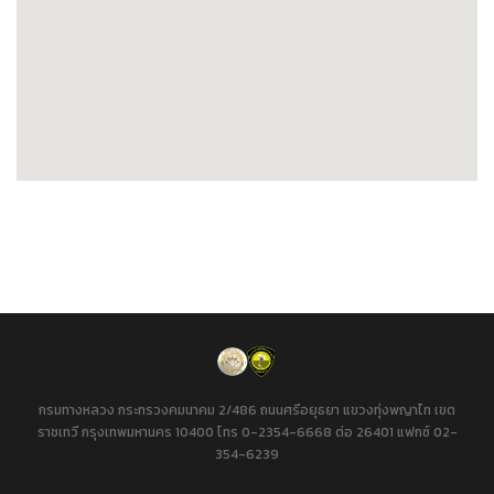
กรมทางหลวง กระทรวงคมนาคม 2/486 ถนนศรีอยุธยา แขวงทุ่งพญาไท เขต
ราชเทวี กรุงเทพมหานคร 10400 โทร 0-2354-6668 ต่อ 26401 แฟกซ์ 02-
354-6239