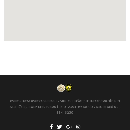
กรมทางหลวง กระทรวงคมนาคม 2/486 ถนนศรีอยุธยา แขวงทุ่งพญาไท เขต
ราชเทวี กรุงเทพมหานคร 10400 โทร 0-2354-6668 ต่อ 26401 แฟกซ์ 02-
354-6239