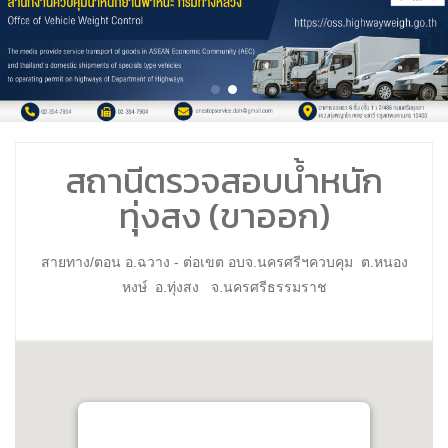
สถานีตรวจสอบน้ำหนัก
ทุ่งสง (ขาออก)
สายทาง/ตอน อ.ฉวาง - ต่อเขต อบจ.นครศรีฯควบคุม ต.หนอง
หงษ์ อ.ทุ่งสง จ.นครศรีธรรมราช