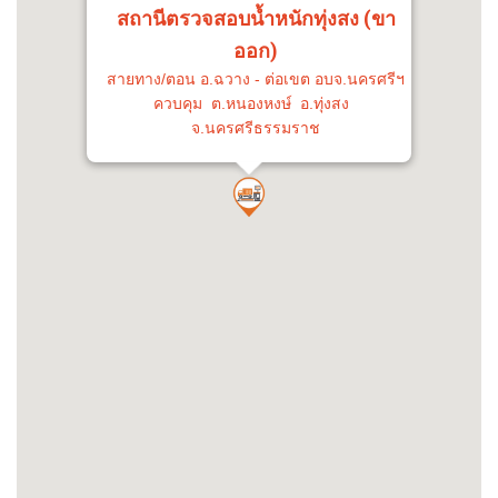
สถานีตรวจสอบน้ำหนักทุ่งสง (ขา
ออก)
สายทาง/ตอน อ.ฉวาง - ต่อเขต อบจ.นครศรีฯ
ควบคุม ต.หนองหงษ์ อ.ทุ่งสง
จ.นครศรีธรรมราช