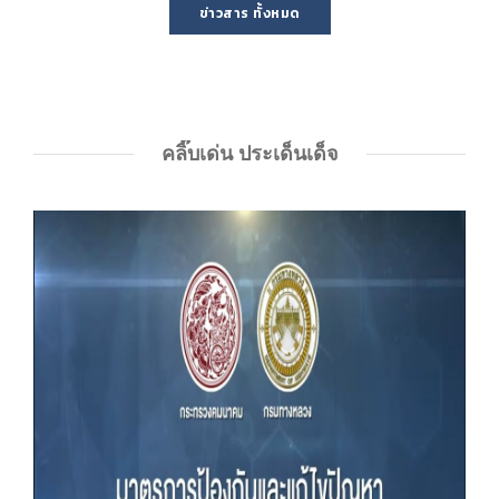
ข่าวสาร ทั้งหมด
การแถลงข่าวโครงการ “คมนาคมอาสาช่วยกาชาด”
พิธีเปิดจุดจอดพักรถบรรทุก (Truck Rest Area)
พิธีเปิดโครงการฝึกอบรมหลักสูตร "การเพิ่มประสิทธิภาพในการ
คลิ๊บเด่น ประเด็นเด็จ
ปฏิบัติงานด้านการควบคุมน้ำหนักพาหนะ"
การตรวจเยี่ยม และสร้างขวัญกำลังใจให้กับผู้ปฎิบัติหน้าที่ในช่วง
วันหยุดยาวเทศกาลปีใหม่ 2558