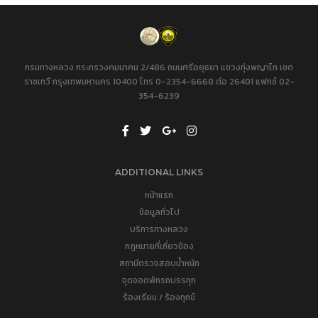
กรมทางหลวง กระทรวงคมนาคม 2/486 ถนนศรีอยุธยา แขวงทุ่งพญาไท เขต
ราชเทวี กรุงเทพมหานคร 10400 โทร 0-2354-6668 ต่อ 26401 แฟกซ์ 02-
354-6239
ADDITIONAL LINKS
หน้าแรก
ข้อมูลทั่วไป
บริการทางหลวง
กฎหมายที่เกี่ยวข้อง
สถานีตรวจสอบน้ำหนัก
จุดจอดพักรถบรรทุก
ร้องเรียน / ร้องทุกข์