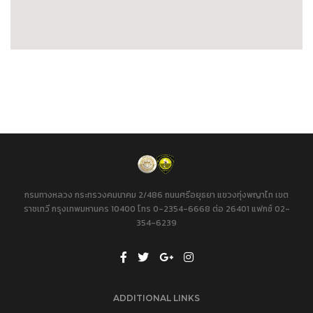
กรมทางหลวง กระทรวงคมนาคม 2/486 ถนนศรีอยุธยา แขวงทุ่งพญาไท เขต
ราชเทวี กรุงเทพมหานคร 10400 โทร 0-2354-6668 ต่อ 26401 แฟกซ์ 02-
354-6239
ADDITIONAL LINKS